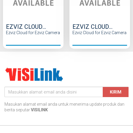
EZVIZ CLOUD
EZVIZ CLOUD
SERVICE 7 Days
SERVICE 7 Days
Ezviz Cloud for Ezviz Camera
Ezviz Cloud for Ezviz Camera
Monthly
Annual
KIRIM
Masukan alamat email anda untuk menerima update produk dan
berita seputar
VISILINK